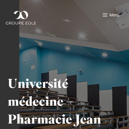
Aller
au
Menu
contenu
Université
médecine –
Pharmacie Jean