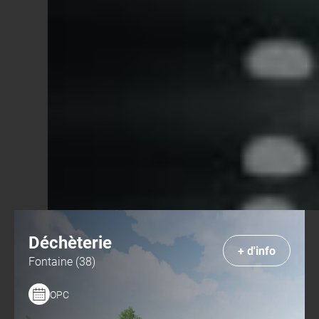
Retour « Nos projets »
Déchèterie
+ d'info
Fontaine (38)
OPC