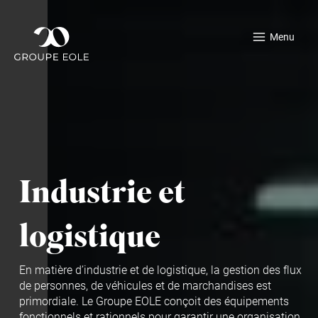
Aller
au
Menu
contenu
Industrie et
logistique
En matière d’industrie et de logistique, la gestion des flux
de personnes, de véhicules et de marchandises est
primordiale. Le Groupe EOLE conçoit des équipements
fonctionnels et rationnels pour garantir une organisation