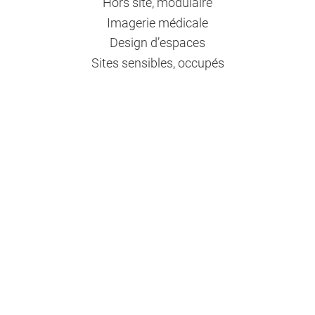
Hors site, modulaire
Imagerie médicale
Design d’espaces
Sites sensibles, occupés
Climat, montagne
Désamiantage
OPC
BIM
Programmation, faisabilité
Mentions légales
Politique de confidentialité
Gestion des cookies
Agence internet