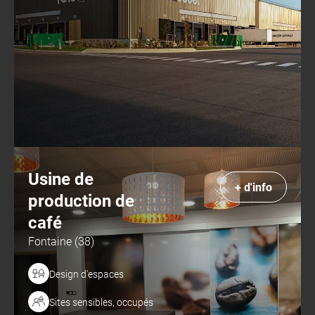
Usine de
+ d'info
production de
café
Fontaine (38)
Design d'espaces
Sites sensibles, occupés